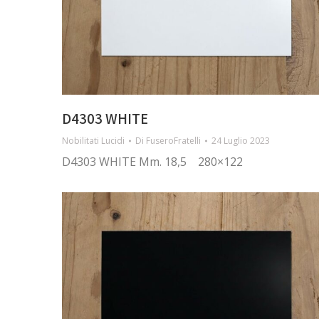
D4303 WHITE
Nobilitati Lucidi
Di
FuseroFratelli
24 Luglio 2023
D4303 WHITE Mm. 18,5 280×122