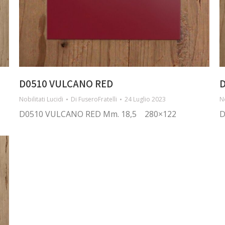
D0510 VULCANO RED
D
Nobilitati Lucidi
Di
FuseroFratelli
24 Luglio 2023
No
D0510 VULCANO RED Mm. 18,5 280×122
D