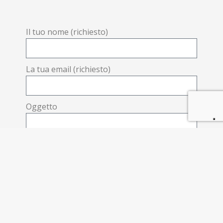
Il tuo nome (richiesto)
La tua email (richiesto)
Oggetto
Il tuo messaggio
Ho letto l'informativa sulla
Privacy e Policy
e accetto il trattamento dei dati personali