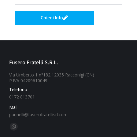
Chiedi Info
Fusero Fratelli S.R.L.
Via Umberto 1 n°182 12035 Racconigi (CN)
P.IVA 04209610049
Telefono
0172 813701
Mail
pannelli@fuserofratellisrl.com
Ci puoi trovare su: