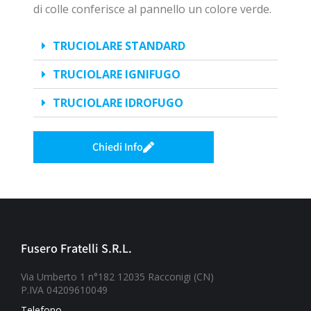
di colle conferisce al pannello un colore verde.
TRUCIOLARE STANDARD
TRUCIOLARE IGNIFUGO
TRUCIOLARE IDROFUGO
Chiedi Info
Fusero Fratelli S.R.L.
Via Umberto 1 n°182 12035 Racconigi (CN)
P.IVA 04209610049
Telefono