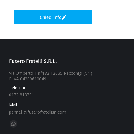
Chiedi Info
Fusero Fratelli S.R.L.
Via Umberto 1 n°182 12035 Racconigi (CN)
P.IVA 04209610049
Telefono
0172 813701
Mail
pannelli@fuserofratellisrl.com
Ci puoi trovare su: