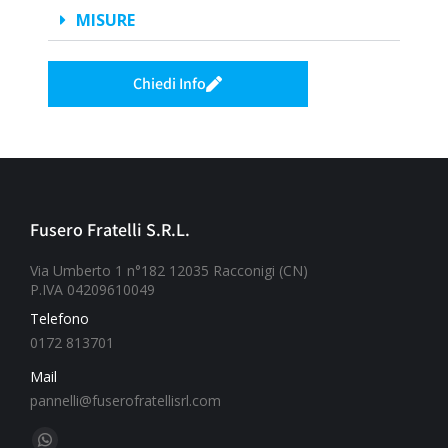
MISURE
Chiedi Info
Fusero Fratelli S.R.L.
Via Umberto 1 n°182 12035 Racconigi (CN)
P.IVA 04209610049
Telefono
0172 813701
Mail
pannelli@fuserofratellisrl.com
Ci puoi trovare su: