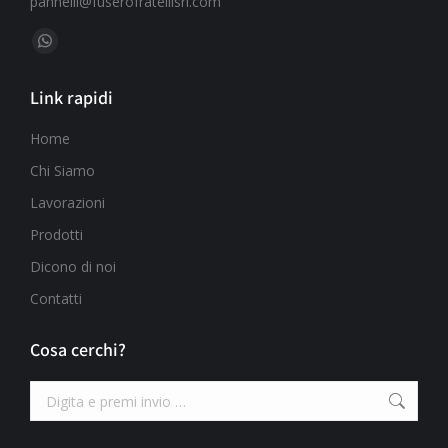
pannelli@fuserofratellisrl.com
Ci puoi trovare su:
Link rapidi
Home
Chi Siamo
Lavorazioni
Prodotti
Dicono di noi
Contatti
Cosa cerchi?