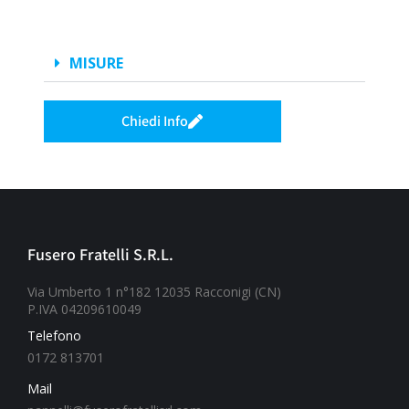
MISURE
Chiedi Info
Fusero Fratelli S.R.L.
Via Umberto 1 n°182 12035 Racconigi (CN)
P.IVA 04209610049
Telefono
0172 813701
Mail