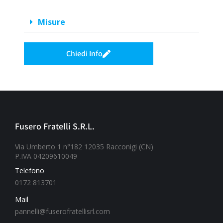
Misure
Chiedi Info
Fusero Fratelli S.R.L.
Via Umberto 1 n°182 12035 Racconigi (CN)
P.IVA 04209610049
Telefono
0172 813701
Mail
pannelli@fuserofratellisrl.com