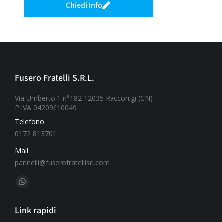
Chiedi Info
Fusero Fratelli S.R.L.
Via Umberto 1 n°182 12035 Racconigi (CN)
P.IVA 04209610049
Telefono
0172 813701
Mail
pannelli@fuserofratellisrl.com
Ci puoi trovare su:
Link rapidi