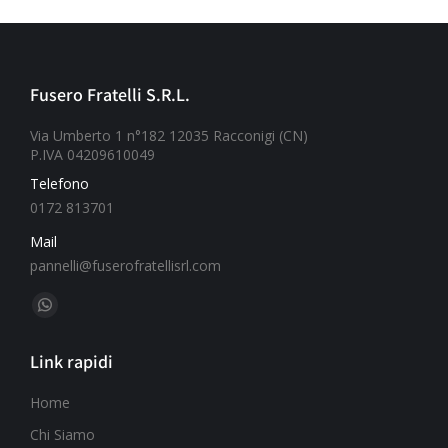
Fusero Fratelli S.R.L.
Via Umberto 1 n°182 12035 Racconigi (CN)
P.IVA 04209610049
Telefono
0172 813701
Mail
pannelli@fuserofratellisrl.com
Ci puoi trovare su:
Link rapidi
Home
Chi Siamo