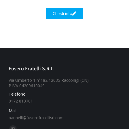
Chiedi info
Fusero Fratelli S.R.L.
Via Umberto 1 n°182 12035 Racconigi (CN)
P.IVA 04209610049
Telefono
0172 813701
Mail
pannelli@fuserofratellisrl.com
Ci puoi trovare su: