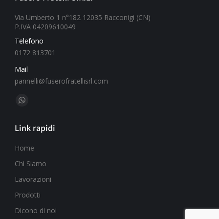
Via Umberto 1 n°182 12035 Racconigi (CN)
P.IVA 04209610049
Telefono
0172 813701
Mail
pannelli@fuserofratellisrl.com
Ci puoi trovare su:
Link rapidi
Home
Chi Siamo
Lavorazioni
Prodotti
Dicono di noi